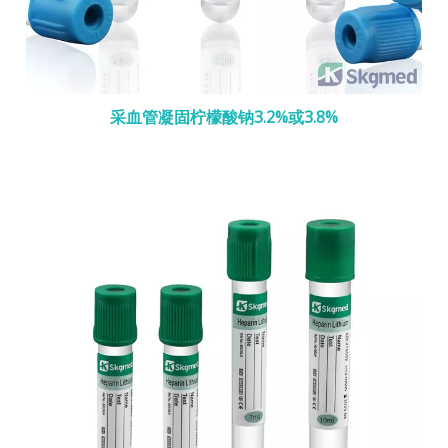
采血管凝固柠檬酸钠3.2%或3.8%