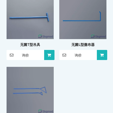
无菌T型吊具
无菌L型撒布器
询价
询价