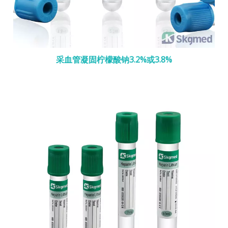
采血管凝固柠檬酸钠3.2%或3.8%