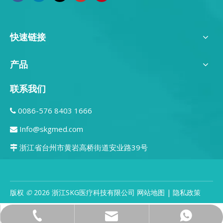
快速链接
产品
联系我们
0086-576 8403 1666

Info@skgmed.com

浙江省台州市黄岩高桥街道安业路39号

版权
©
2026
浙江SKG医疗科技有限公司
网站地图
|
隐私政策
0086-576 8403 1666
Info@skgmed.com
008613676669696