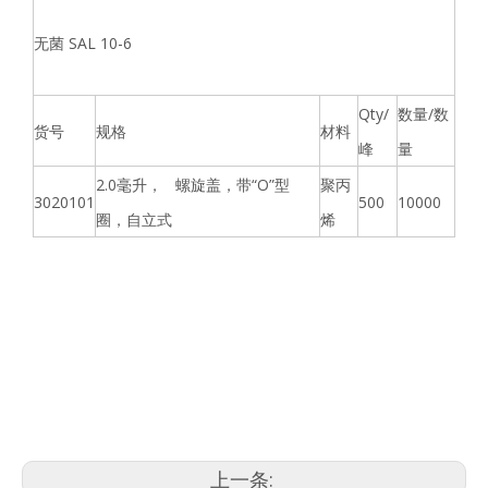
无菌 SAL 10-6
Qt
y/
数量/数
货号
规格
材料
峰
量
2.0毫升， 螺旋盖，带“O”型
聚丙
3020101
500
10000
圈，自立式
烯
上一条: