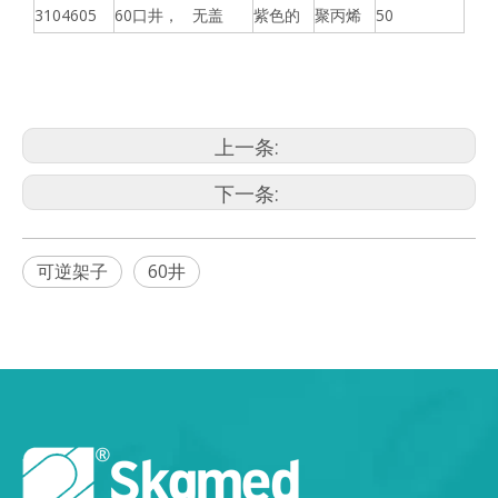
3104605
60口井， 无盖
紫色的
聚丙烯
50
上一条:
下一条:
可逆架子
60井