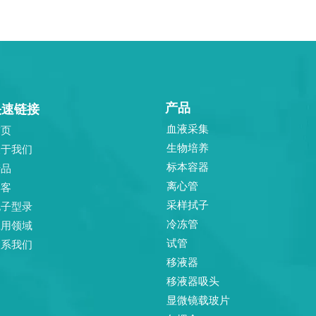
产品
快速链接
血液采集
首页
生物培养
关于我们
标本容器
产品
离心管
博客
采样拭子
电子型录
冷冻管
应用领域
试管
联系我们
移液器
移液器吸头
显微镜载玻片