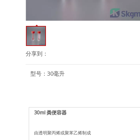
分享到：
型号：
30毫升
30ml 粪便容器
由透明聚丙烯或聚苯乙烯制成