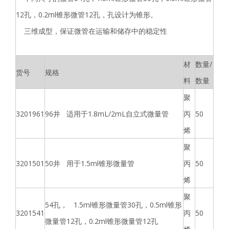
12孔，0.2ml锥形微管12孔，孔设计为锥形。
三维成型，保证微管在运输和储存中的稳定性
材
数量/
货号
规格
料
数量
聚
3201961
96井 适用于1.8mL/2mL自立式微量管
丙
50
烯
聚
3201501
50井 用于1.5ml锥形微量管
丙
50
烯
聚
54孔， 1.5ml锥形微量管30孔，0.5ml锥形
3201541
丙
50
微量管12孔，0.2ml锥形微量管12孔