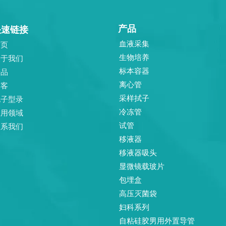
产品
快速链接
血液采集
首页
生物培养
关于我们
标本容器
产品
离心管
博客
采样拭子
电子型录
冷冻管
应用领域
试管
联系我们
移液器
移液器吸头
显微镜载玻片
包埋盒
高压灭菌袋
妇科系列
自粘硅胶男用外置导管