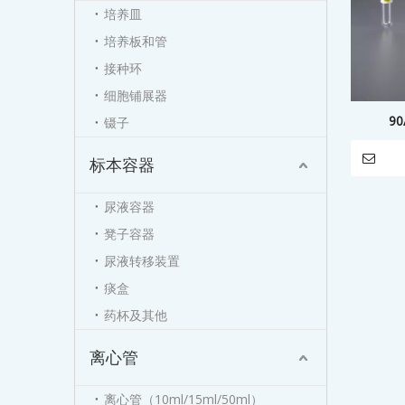
培养皿
培养板和管
接种环
细胞铺展器
9
镊子
标本容器
尿液容器
凳子容器
尿液转移装置
痰盒
药杯及其他
离心管
离心管（10ml/15ml/50ml）